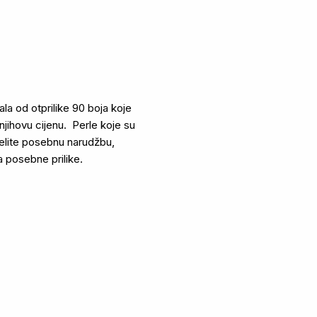
la od otprilike 90 boja koje
a njihovu cijenu. Perle koje su
elite posebnu narudžbu,
 za posebne prilike.