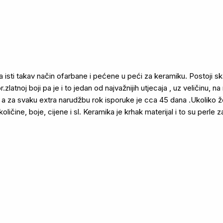
 isti takav način ofarbane i pećene u peći za keramiku. Postoji ska
.zlatnoj boji pa je i to jedan od najvažnijih utjecaja , uz veličinu, n
a za svaku extra narudžbu rok isporuke je cca 45 dana .Ukoliko ž
ličine, boje, cijene i sl. Keramika je krhak materijal i to su perle