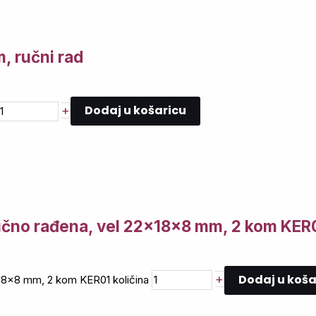
, ručni rad
Dodaj u košaricu
+
ručno rađena, vel 22x18x8 mm, 2 kom KER
Dodaj u koša
+
x18x8 mm, 2 kom KER01 količina