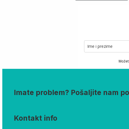
Možete
Imate problem? Pošaljite nam p
Kontakt info