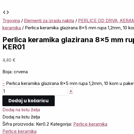
Trgovina
/
Elementi za izradu nakita
/
PERLICE OD DRVA, KERAM
keramika
/ Perlica keramika glazirana 8×5 mm rupa 1,2mm, 10 k
Perlica keramika glazirana 8×5 mm ru
KER01
4,40
€
Boja: crvena
-
Perlica keramika glazirana 8x5 mm rupa 1,2mm, 10 kom u paket
+
Dodaj u košaricu
Dodaj na listu želja
Dodaj na listu želja
Šifra proizvoda:
Ker0.2
Kategorija:
Perlice keramika
Perlice keramika