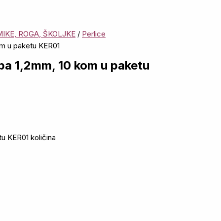
IKE, ROGA, ŠKOLJKE
/
Perlice
om u paketu KER01
pa 1,2mm, 10 kom u paketu
u KER01 količina