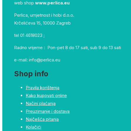
web shop
www.perlica.eu
Perlica, umjetnost i hobi d.o.o.
Krčelićeva 15, 10000 Zagreb
tel 01 4618023 ;
Radno vrijeme : Pon-pet 8 do 17 sati, sub 9 do 13 sati
e-mail: info@perlica.eu
Shop info
Pravila korištenja
Kako kupovati online
Načini plaćanja
Preuzimanje i dostava
Najčešća pitanja
Kolačići