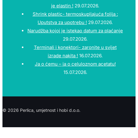
je elastin !
29.07.2026.
Shrink plastic- termoskupljajuća folija :
Uputstva za upotrebu !
29.07.2026.
Narudžba kojoj je istekao datum za plaćanje
29.07.2026.
Terminali i konektori- zaronite u svijet
izrade nakita !
16.07.2026.
Ja o ćemu – ja o celuloznom acetatu!
15.07.2026.
© 2026 Perlica, umjetnost i hobi d.o.o.