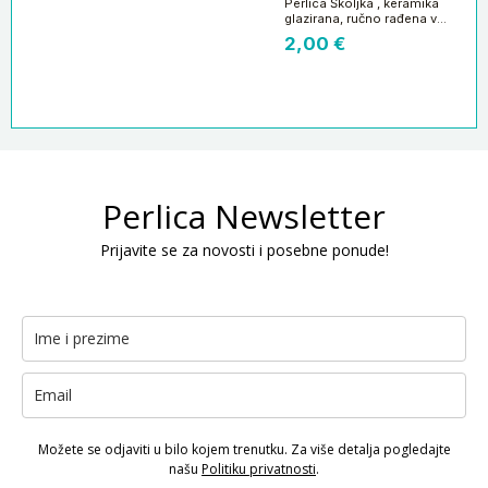
Perlica Školjka , keramika
glazirana, ručno rađena vel
21×9 mm, boja:lila 2 kom
2,00
€
KER01
Perlica Newsletter
Prijavite se za novosti i posebne ponude!
Možete se odjaviti u bilo kojem trenutku. Za više detalja pogledajte
našu
Politiku privatnosti
.