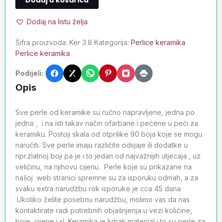
Dodaj na listu želja
Šifra proizvoda:
Ker 3.8
Kategorija:
Perlice keramika
Perlice keramika
Podijeli:
Opis
Sve perle od keramike su ručno napravljene, jedna po
jedna , i na isti takav način ofarbane i pećene u peći za
keramiku. Postoji skala od otprilike 90 boja koje se mogu
naručiti. Sve perle imaju različite odsjaje ili dodatke u
npr.zlatnoj boji pa je i to jedan od najvažnijih utjecaja , uz
veličinu, na njihovu cijenu. Perle koje su prikazane na
našoj web stranici spremne su za isporuku odmah, a za
svaku extra narudžbu rok isporuke je cca 45 dana
.Ukoliko želite posebnu narudžbu, molimo vas da nas
kontaktirate radi potrebnih objašnjenja u vezi količine,
boje, cijene i sl. Keramika je krhak materijal i to su perle za