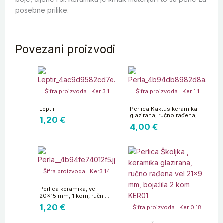
posebne prilike.
Povezani proizvodi
Šifra proizvoda: Ker 3.1
Šifra proizvoda: Ker 1.1
Leptir
Perlica Kaktus keramika
glazirana, ručno rađena,
1,20
€
vel 22x18x8 mm, 2 kom
4,00
€
KER01
Šifra proizvoda: Ker3.14
Perlica keramika, vel
20×15 mm, 1 kom, ručni
rad
1,20
€
Šifra proizvoda: Ker 0.18