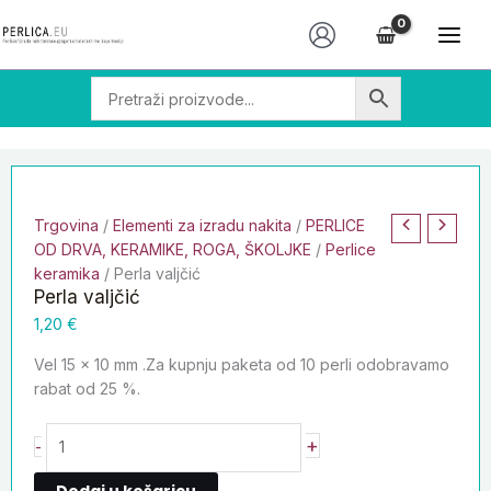
Skip
Perla
to
valjčić
content
količina
Trgovina
/
Elementi za izradu nakita
/
PERLICE
OD DRVA, KERAMIKE, ROGA, ŠKOLJKE
/
Perlice
keramika
/ Perla valjčić
Perla valjčić
1,20
€
Vel 15 x 10 mm .Za kupnju paketa od 10 perli odobravamo
rabat od 25 %.
+
-
Dodaj u košaricu