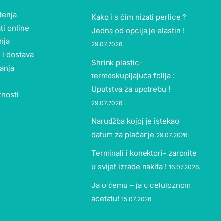
štenja
Kako i s čim nizati perlice ?
ti online
Jedna od opcija je elastin !
nja
29.07.2026.
 i dostava
Shrink plastic-
tanja
termoskupljajuća folija :
Uputstva za upotrebu !
tnosti
29.07.2026.
Narudžba kojoj je istekao
datum za plaćanje
29.07.2026.
Terminali i konektori- zaronite
u svijet izrade nakita !
16.07.2026.
Ja o ćemu – ja o celuloznom
acetatu!
15.07.2026.