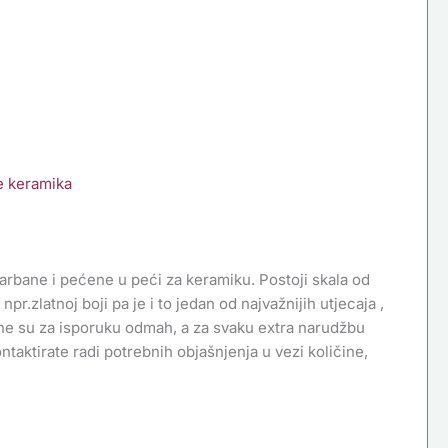
e keramika
farbane i pećene u peći za keramiku. Postoji skala od
npr.zlatnoj boji pa je i to jedan od najvažnijih utjecaja ,
mne su za isporuku odmah, a za svaku extra narudžbu
aktirate radi potrebnih objašnjenja u vezi količine,