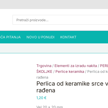
Perlica
od
keramike
srce
vel
20x20
ĆA PITANJA
NOVO U PONUDI
mm,
KONTAKT
1
kom,
ručno
rađena
Trgovina
/
Elementi za izradu nakita
/
PER
količina
ŠKOLJKE
/
Perlice keramika
/ Perlica od 
rađena
Perlica od keramike srce
rađena
1,20
€
Vel 20 x 20 mm .