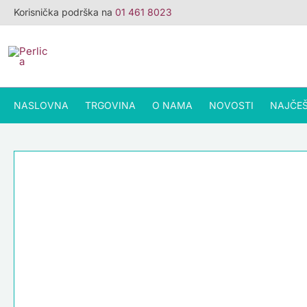
Skip
Korisnička podrška na
01 461 8023
to
content
NASLOVNA
TRGOVINA
O NAMA
NOVOSTI
NAJČEŠ