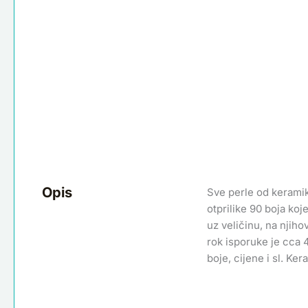
Opis
Sve perle od keramik
otprilike 90 boja koje
uz veličinu, na njih
rok isporuke je cca 
boje, cijene i sl. Ke