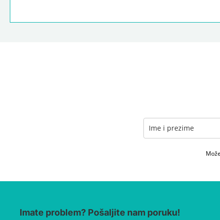
Možet
Imate problem? Pošaljite nam poruku!