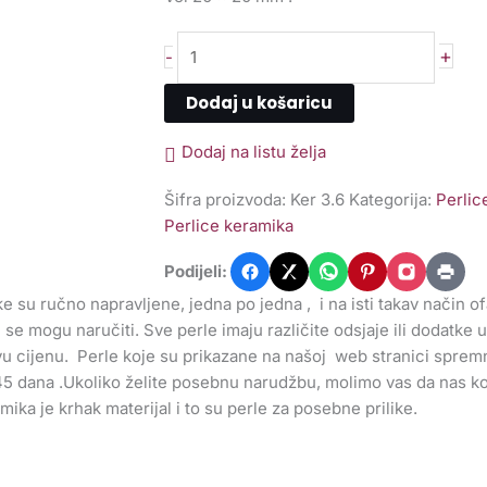
+
-
Dodaj u košaricu
Dodaj na listu želja
Šifra proizvoda:
Ker 3.6
Kategorija:
Perlic
Perlice keramika
Podijeli:
e su ručno napravljene, jedna po jedna , i na isti takav način o
 se mogu naručiti. Sve perle imaju različite odsjaje ili dodatke u 
ovu cijenu. Perle koje su prikazane na našoj web stranici spre
45 dana .Ukoliko želite posebnu narudžbu, molimo vas da nas kont
ramika je krhak materijal i to su perle za posebne prilike.