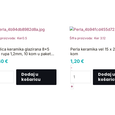
rlica
Perla
ramika
keramika
azirana
vel
a proizvoda: Ker0.5
Šifra proizvoda: Ker 3.12
5
15
lica keramika glazirana 8×5
Perla keramika vel 15 x 
m
x
rupa 1,2mm, 10 kom u paketu,
kom
pa
20
a:narančastaKER01
40
€
1,20
€
2mm,
kom,
-
1
Dodaj u
Dodaj u
om
kom
košaricu
košaric
količina
+
ketu,
ja:narančastaKER01
ličina