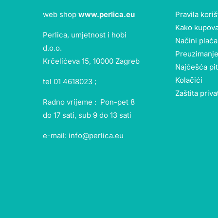
web shop
www.perlica.eu
Pravila kori
Kako kupova
Perlica, umjetnost i hobi
Načini plaća
d.o.o.
Preuzimanje
Krčelićeva 15, 10000 Zagreb
Najčešća pi
Kolačići
tel 01 4618023 ;
Zaštita priva
Radno vrijeme : Pon-pet 8
do 17 sati, sub 9 do 13 sati
e-mail: info@perlica.eu