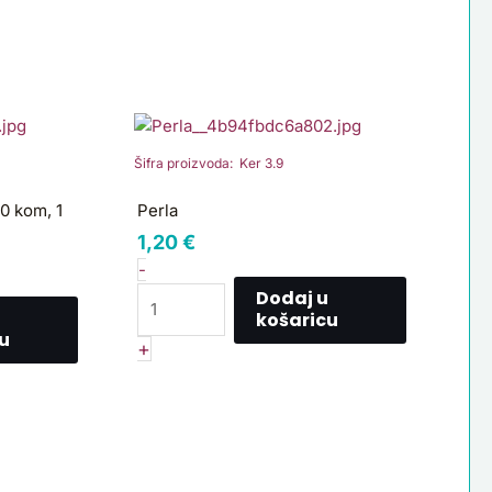
Perla
količina
Šifra proizvoda: Ker 3.9
20 kom, 1
Perla
1,20
€
-
Dodaj u
košaricu
u
+