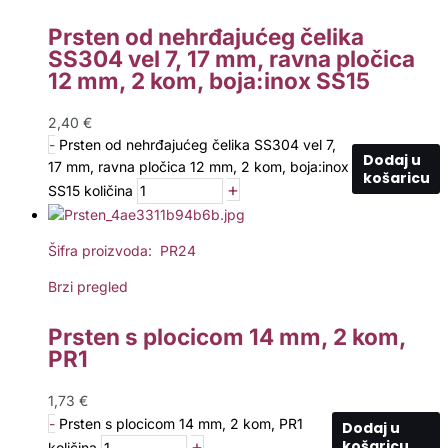
Prsten od nehrđajućeg čelika
SS304 vel 7, 17 mm, ravna pločica
12 mm, 2 kom, boja:inox SS15
2,40
€
-
Prsten od nehrđajućeg čelika SS304 vel 7,
Dodaj u
17 mm, ravna pločica 12 mm, 2 kom, boja:inox
košaricu
+
SS15 količina
Šifra proizvoda: PR24
Brzi pregled
Prsten s plocicom 14 mm, 2 kom,
PR1
1,73
€
-
Prsten s plocicom 14 mm, 2 kom, PR1
Dodaj u
+
košaricu
količina