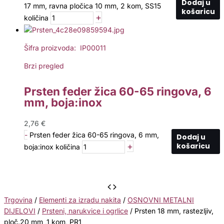
Dodaj u
17 mm, ravna pločica 10 mm, 2 kom, SS15
košaricu
+
količina
Šifra proizvoda: IP00011
Brzi pregled
Prsten feder žica 60-65 ringova, 6
mm, boja:inox
2,76
€
-
Prsten feder žica 60-65 ringova, 6 mm,
Dodaj u
+
košaricu
boja:inox količina
Trgovina
/
Elementi za izradu nakita
/
OSNOVNI METALNI
DIJELOVI
/
Prsteni, narukvice i ogrlice
/ Prsten 18 mm, rastezljiv,
ploč.20 mm ,1 kom, PR1