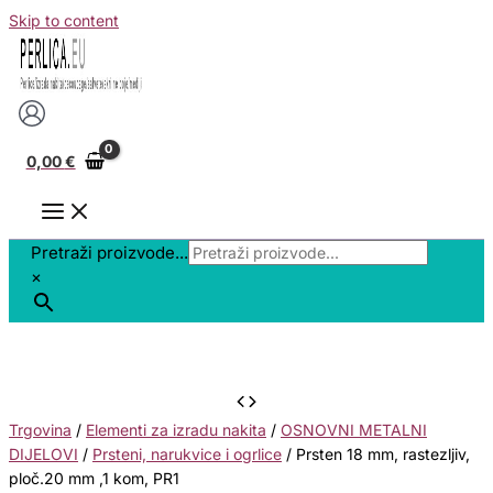
Skip to content
0,00
€
Pretraži proizvode...
×
Trgovina
/
Elementi za izradu nakita
/
OSNOVNI METALNI
DIJELOVI
/
Prsteni, narukvice i ogrlice
/ Prsten 18 mm, rastezljiv,
ploč.20 mm ,1 kom, PR1