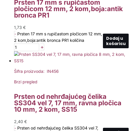
Prsten 17 mm s rupičastom
pločicom 12 mm, 2 kom,boja:antik
bronca PR1
1,73
€
-
Prsten 17 mm s rupičastom pločicom 12 mm,
Dodaj u
2 kom,boja:antik bronca PR1 količina
košaricu
+
Šifra proizvoda: IN456
Brzi pregled
Prsten od nehrđajućeg čelika
SS304 vel 7, 17 mm, ravna pločica
10 mm, 2 kom, SS15
2,40
€
-
Prsten od nehrđajućeg čelika SS304 vel 7,