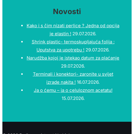
Novosti
Kako i s čim nizati perlice ? Jedna od opcija
je elastin !
29.07.2026.
Shrink plastic- termoskupljajuća folija :
Uputstva za upotrebu !
29.07.2026.
Narudžba kojoj je istekao datum za plaćanje
29.07.2026.
Terminali i konektori- zaronite u svijet
izrade nakita !
16.07.2026.
Ja o ćemu – ja o celuloznom acetatu!
15.07.2026.