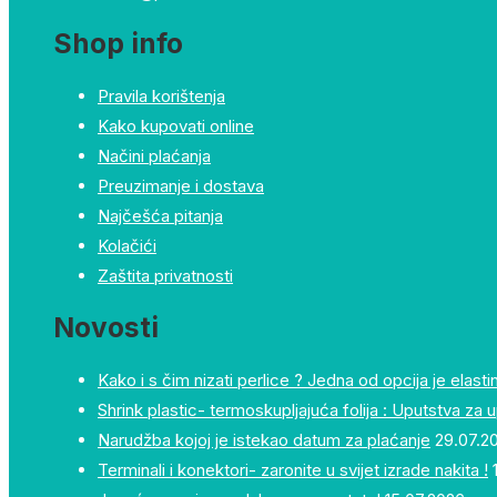
Shop info
Pravila korištenja
Kako kupovati online
Načini plaćanja
Preuzimanje i dostava
Najčešća pitanja
Kolačići
Zaštita privatnosti
Novosti
Kako i s čim nizati perlice ? Jedna od opcija je elastin
Shrink plastic- termoskupljajuća folija : Uputstva za 
Narudžba kojoj je istekao datum za plaćanje
29.07.2
Terminali i konektori- zaronite u svijet izrade nakita !