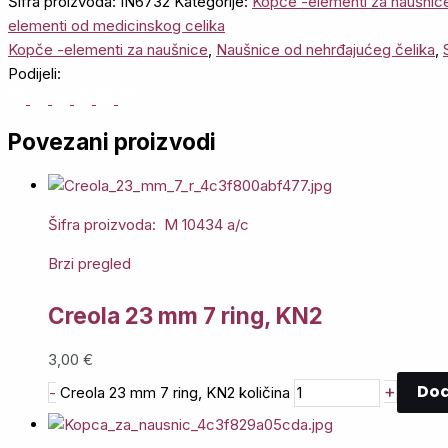
Šifra proizvoda:
IN6732
Kategorije:
Kopče -elementi za naušnic
elementi od medicinskog celika
Kopče -elementi za naušnice
,
Naušnice od nehrđajućeg čelika
,
Podijeli:
Povezani proizvodi
Šifra proizvoda: M 10434 a/c
Brzi pregled
Creola 23 mm 7 ring, KN2
3,00
€
Dod
+
-
Creola 23 mm 7 ring, KN2 količina