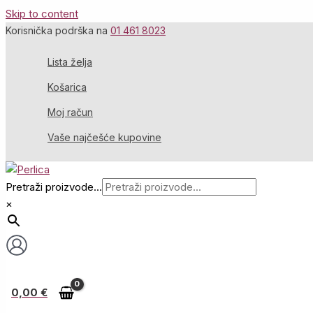
Skip to content
Korisnička podrška na
01 461 8023
Lista želja
Košarica
Moj račun
Vaše najčešće kupovine
Pretraži proizvode...
×
0,00
€