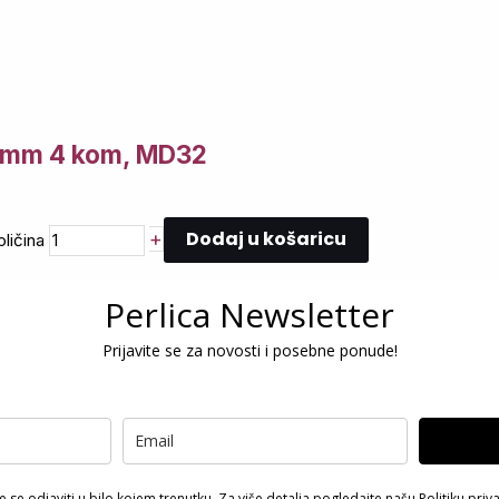
5 mm 4 kom, MD32
Dodaj u košaricu
+
ličina
Perlica Newsletter
Prijavite se za novosti i posebne ponude!
 se odjaviti u bilo kojem trenutku. Za više detalja pogledajte našu
Politiku priv