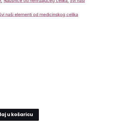
e
,
Naušnice od nehrđajućeg čelika
,
Svi naši
Svi naši elementi od medicinskog celika
aj u košaricu