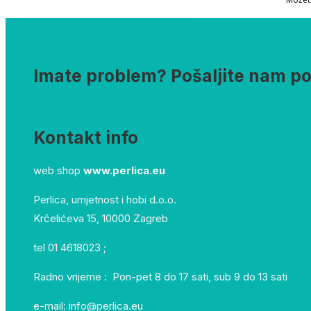
Imate problem? Pošaljite nam p
Kontakt info
web shop
www.perlica.eu
Perlica, umjetnost i hobi d.o.o.
Krčelićeva 15, 10000 Zagreb
tel 01 4618023 ;
Radno vrijeme : Pon-pet 8 do 17 sati, sub 9 do 13 sati
e-mail: info@perlica.eu