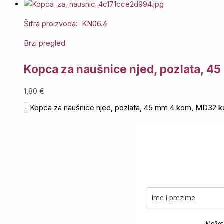
Šifra proizvoda: KN06.4
Brzi pregled
Kopca za naušnice njed, pozlata, 4
1,80
€
-
Kopca za naušnice njed, pozlata, 45 mm 4 kom, MD32 ko
Možete