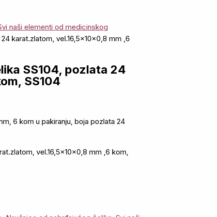
Svi naši elementi od medicinskog
 24 karat.zlatom, vel.16,5x10x0,8 mm ,6
lika SS104, pozlata 24
 kom, SS104
m, 6 kom u pakiranju, boja pozlata 24
rat.zlatom, vel.16,5x10x0,8 mm ,6 kom,