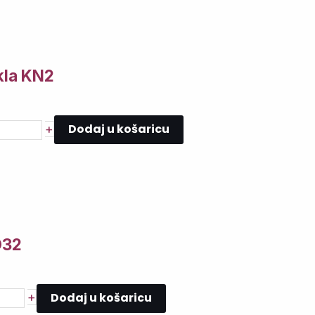
kla KN2
Dodaj u košaricu
+
D32
Dodaj u košaricu
+