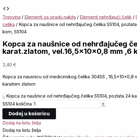
Trgovina
/
Elementi za izradu nakita
/
Elementi nehrđajući čelik
/
celika
/ Kopca za naušnice od nehrđajučeg čelika SS104, pozlata
kom, SS104
Kopca za naušnice od nehrđajučeg če
karat.zlatom, vel.16,5x10x0,8 mm ,6
3,40
€
Kopca za nausnicu od medicinskog čelika 304SS , 16,5x10x0,8 m
karatnim zlatom
-
Kopca za naušnice od nehrđajučeg čelika SS104, pozlata 24 ka
+
SS104 količina
Dodaj u košaricu
Dodaj na listu želja
Dodaj na listu želja