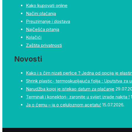
Kako kupovati online
Načini plaćanja
Preuzimanje i dostava
Najčešća pitanja
Kolačići
Zaštita privatnosti
Novosti
Kako i s čim nizati perlice ? Jedna od opcija je elastin
Shrink plastic- termoskupljajuća folija : Uputstva za 
Narudžba kojoj je istekao datum za plaćanje
29.07.2
Terminali i konektori- zaronite u svijet izrade nakita !
Ja o ćemu – ja o celuloznom acetatu!
15.07.2026.