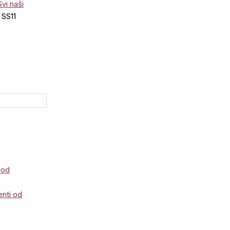
Svi naši
 SS11
 od
enti od