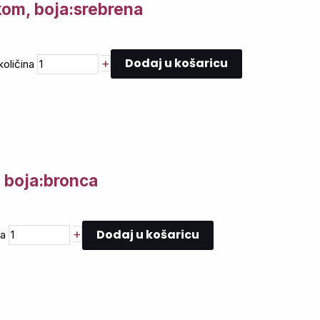
kom, boja:srebrena
Dodaj u košaricu
+
oličina
 boja:bronca
Dodaj u košaricu
+
na