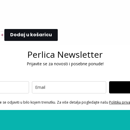
Dodaj u košaricu
+
Perlica Newsletter
Prijavite se za novosti i posebne ponude!
 se odjaviti u bilo kojem trenutku. Za više detalja pogledajte našu
Politiku priv