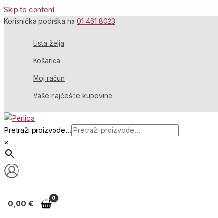
Skip to content
Korisnička podrška na
01 461 8023
Lista želja
Košarica
Moj račun
Vaše najčešće kupovine
Pretraži proizvode...
×
0,00
€