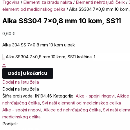
Trgovina
/
Elementi za izradu nakita
/
Elementi nehrđajući čelik
/
elementi od medicinskog celika
/ Alka SS304 7×0,8 mm 10 kom,
Alka SS304 7×0,8 mm 10 kom, SS11
0,60
€
Alka 304 SS 7×0,8 mm 10 kom u pak
-
Alka SS304 7x0,8 mm 10 kom, SS11 količina
+
Dodaj u košaricu
Dodaj na listu želja
Dodaj na listu želja
Šifra proizvoda:
IN194.46
Kategorije:
Alke - spojni ringovi
,
Alkice
nehrđajućeg čelika
,
Svi naši elementi od medicinskog celika
Alke - spojni ringovi
,
Alkice od nehrđajućeg čelika
,
Svi naši elem
medicinskog celika
Podijeli: