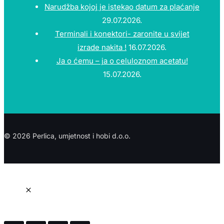
Narudžba kojoj je istekao datum za plaćanje
29.07.2026.
Terminali i konektori- zaronite u svijet
izrade nakita !
16.07.2026.
Ja o ćemu – ja o celuloznom acetatu!
15.07.2026.
© 2026 Perlica, umjetnost i hobi d.o.o.