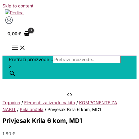
Skip to content
0,00
€
Pretraži proizvode...
×
Trgovina
/
Elementi za izradu nakita
/
KOMPONENTE ZA
NAKIT
/
Krila anđela
/ Privjesak Krila 6 kom, MD1
Privjesak Krila 6 kom, MD1
1,80
€