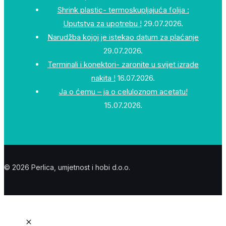
Shrink plastic- termoskupljajuća folija :
Uputstva za upotrebu !
29.07.2026.
Narudžba kojoj je istekao datum za plaćanje
29.07.2026.
Terminali i konektori- zaronite u svijet izrade
nakita !
16.07.2026.
Ja o ćemu – ja o celuloznom acetatu!
15.07.2026.
© 2026 Perlica, umjetnost i hobi d.o.o.