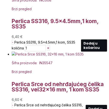
Šifra proizvoda: INC008
Brzi pregled
Perlica SS316, 9.5×4.5mm,1 kom,
SS35
6,40
€
-
Perlica SS316, 9.5x4.5mm,1 kom, SS35
Dodaj u
+
košaricu
količina
Šifra proizvoda: IN35547
Brzi pregled
Perlica Srce od nehrđajućeg čelika
SS316, vel32x16 mm, 1 kom SS35
6,60
€
-
Perlica Srce od nehrđajućeg čelika SS316,
Dodaj u