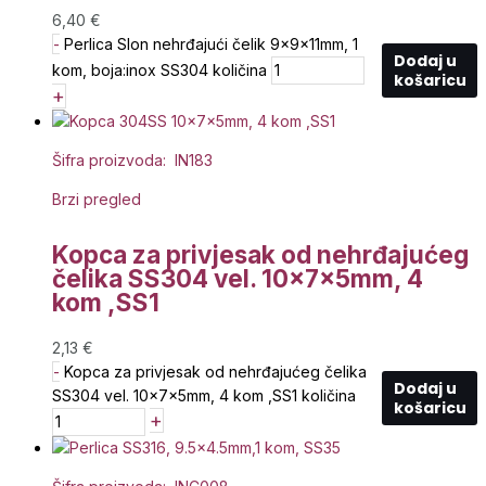
6,40
€
-
Perlica Slon nehrđajući čelik 9x9x11mm, 1
Dodaj u
kom, boja:inox SS304 količina
košaricu
+
Šifra proizvoda: IN183
Brzi pregled
Kopca za privjesak od nehrđajućeg
čelika SS304 vel. 10x7x5mm, 4
kom ,SS1
2,13
€
-
Kopca za privjesak od nehrđajućeg čelika
Dodaj u
SS304 vel. 10x7x5mm, 4 kom ,SS1 količina
košaricu
+