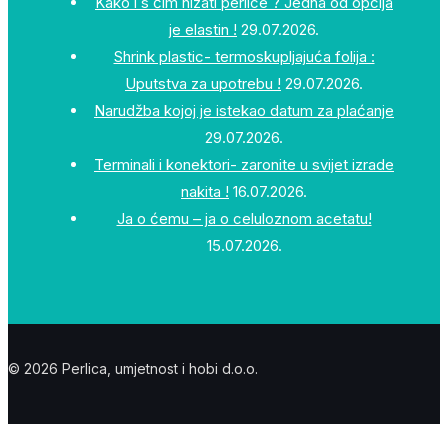
Kako i s čim nizati perlice ? Jedna od opcija
je elastin !
29.07.2026.
Shrink plastic- termoskupljajuća folija :
Uputstva za upotrebu !
29.07.2026.
Narudžba kojoj je istekao datum za plaćanje
29.07.2026.
Terminali i konektori- zaronite u svijet izrade
nakita !
16.07.2026.
Ja o ćemu – ja o celuloznom acetatu!
15.07.2026.
© 2026 Perlica, umjetnost i hobi d.o.o.