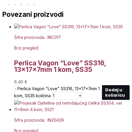
Povezani proizvodi
Šifra proizvoda: INC017
Brzi pregled
Perlica Vagon “Love” SS316,
13x17x7mm 1 kom, SS35
6,40
€
-
Perlica Vagon "Love" SS316, 13x17x7mm 1
Dodaj u
+
košaricu
kom, SS35 količina
Šifra proizvoda: IN20439
Brzi pregled