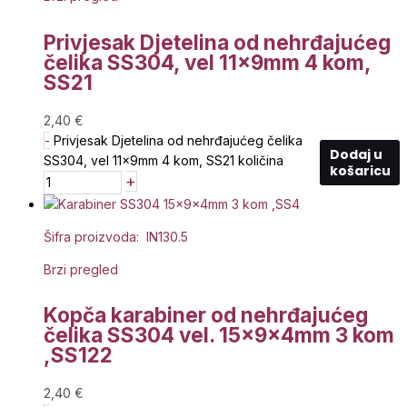
Privjesak Djetelina od nehrđajućeg
čelika SS304, vel 11x9mm 4 kom,
SS21
2,40
€
-
Privjesak Djetelina od nehrđajućeg čelika
Dodaj u
SS304, vel 11x9mm 4 kom, SS21 količina
košaricu
+
Šifra proizvoda: IN130.5
Brzi pregled
Kopča karabiner od nehrđajućeg
čelika SS304 vel. 15x9x4mm 3 kom
,SS122
2,40
€