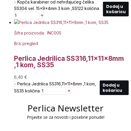
-
Kopča karabiner od nehrđajućeg čelika
Dodaj u
SS304 vel. 15x9x4mm 3 kom ,SS122 količina
košaricu
+
Šifra proizvoda: INC005
Brzi pregled
Perlica Jedrilica SS316,11x11x8mm
,1 kom, SS35
6,40
€
-
Perlica Jedrilica SS316,11x11x8mm ,1 kom,
Dodaj u
+
košaricu
SS35 količina
Perlica Newsletter
Prijavite se za novosti i posebne ponude!