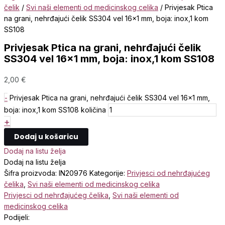
čelik
/
Svi naši elementi od medicinskog celika
/ Privjesak Ptica
na grani, nehrđajući čelik SS304 vel 16×1 mm, boja: inox,1 kom
SS108
Privjesak Ptica na grani, nehrđajući čelik
SS304 vel 16×1 mm, boja: inox,1 kom SS108
2,00
€
-
Privjesak Ptica na grani, nehrđajući čelik SS304 vel 16x1 mm,
boja: inox,1 kom SS108 količina
+
Dodaj u košaricu
Dodaj na listu želja
Dodaj na listu želja
Šifra proizvoda:
IN20976
Kategorije:
Privjesci od nehrđajućeg
čelika
,
Svi naši elementi od medicinskog celika
Privjesci od nehrđajućeg čelika
,
Svi naši elementi od
medicinskog celika
Podijeli: