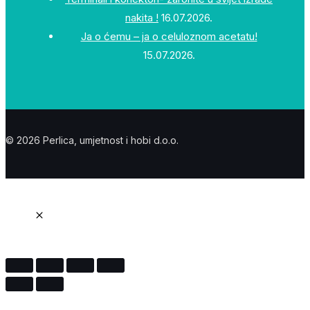
nakita !
16.07.2026.
Ja o ćemu – ja o celuloznom acetatu!
15.07.2026.
© 2026 Perlica, umjetnost i hobi d.o.o.