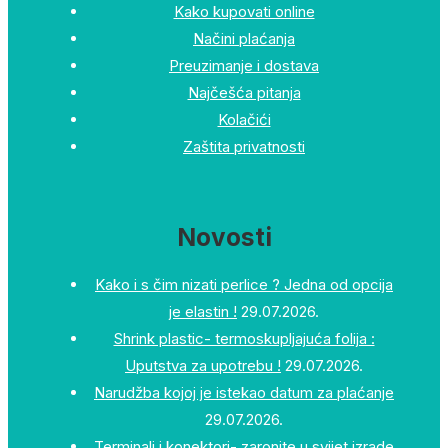
Kako kupovati online
Načini plaćanja
Preuzimanje i dostava
Najčešća pitanja
Kolačići
Zaštita privatnosti
Novosti
Kako i s čim nizati perlice ? Jedna od opcija
je elastin !
29.07.2026.
Shrink plastic- termoskupljajuća folija :
Uputstva za upotrebu !
29.07.2026.
Narudžba kojoj je istekao datum za plaćanje
29.07.2026.
Terminali i konektori- zaronite u svijet izrade