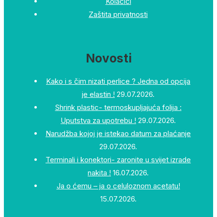
Kolačići
Zaštita privatnosti
Novosti
Kako i s čim nizati perlice ? Jedna od opcija
je elastin !
29.07.2026.
Shrink plastic- termoskupljajuća folija :
Uputstva za upotrebu !
29.07.2026.
Narudžba kojoj je istekao datum za plaćanje
29.07.2026.
Terminali i konektori- zaronite u svijet izrade
nakita !
16.07.2026.
Ja o ćemu – ja o celuloznom acetatu!
15.07.2026.