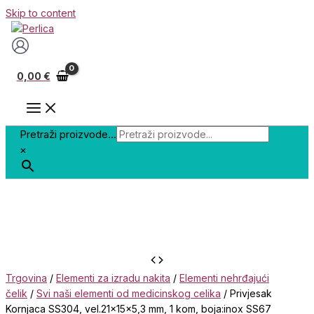
Skip to content
0,00
€
Pretraži proizvode...
×
Trgovina
/
Elementi za izradu nakita
/
Elementi nehrđajući
čelik
/
Svi naši elementi od medicinskog celika
/ Privjesak
Kornjaca SS304, vel.21x15x5,3 mm, 1 kom, boja:inox SS67