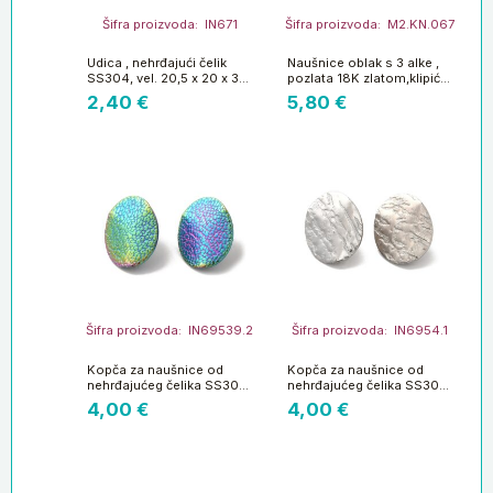
Šifra proizvoda: IN671
Šifra proizvoda: M2.KN.067
Udica , nehrđajući čelik
Naušnice oblak s 3 alke ,
SS304, vel. 20,5 x 20 x 3
pozlata 18K zlatom,klipić
mm, 10 kom, SS4
od sterl.srebra1 par MD42
2,40
€
5,80
€
Šifra proizvoda: IN69539.2
Šifra proizvoda: IN6954.1
Kopča za naušnice od
Kopča za naušnice od
nehrđajućeg čelika SS304
nehrđajućeg čelika SS304
vel.20 x 16 mm, rupa
vel.20 x 16 mm, alka
4,00
€
4,00
€
2,5mm, iglica 0,7 mm, 2
2,5mm, iglica 0,7 mm, 2
kom, boja: multicolor
kom, boja: platina SS79
SS51