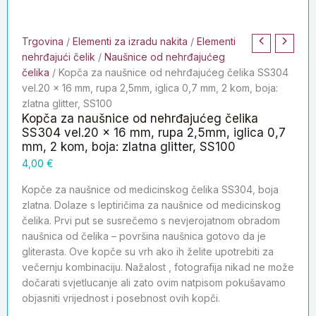
Trgovina
/
Elementi za izradu nakita
/
Elementi
nehrđajući čelik
/
Naušnice od nehrđajućeg
čelika
/ Kopča za naušnice od nehrđajućeg čelika SS304
vel.20 x 16 mm, rupa 2,5mm, iglica 0,7 mm, 2 kom, boja:
zlatna glitter, SS100
Kopča za naušnice od nehrđajućeg čelika
SS304 vel.20 x 16 mm, rupa 2,5mm, iglica 0,7
mm, 2 kom, boja: zlatna glitter, SS100
4,00
€
Kopče za naušnice od medicinskog čelika SS304, boja
zlatna. Dolaze s leptiričima za naušnice od medicinskog
čelika. Prvi put se susrečemo s nevjerojatnom obradom
naušnica od čelika – površina naušnica gotovo da je
gliterasta. Ove kopče su vrh ako ih želite upotrebiti za
večernju kombinaciju. Nažalost , fotografija nikad ne može
dočarati svjetlucanje ali zato ovim natpisom pokušavamo
objasniti vrijednost i posebnost ovih kopči.