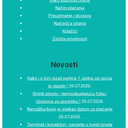
Kako kupovati online
Načini plaćanja
Preuzimanje i dostava
Najčešća pitanja
Kolačići
Zaštita privatnosti
Novosti
Kako i s čim nizati perlice ? Jedna od opcija
je elastin !
29.07.2026.
Shrink plastic- termoskupljajuća folija :
Uputstva za upotrebu !
29.07.2026.
Narudžba kojoj je istekao datum za plaćanje
29.07.2026.
Terminali i konektori- zaronite u svijet izrade