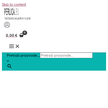
Skip to content
0,00
€
Pretraži proizvode...
×