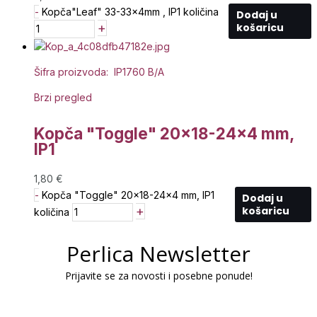
-
Kopča"Leaf" 33-33x4mm , IP1 količina
Dodaj u
+
košaricu
Šifra proizvoda: IP1760 B/A
Brzi pregled
Kopča "Toggle" 20×18-24×4 mm,
IP1
1,80
€
-
Kopča "Toggle" 20x18-24x4 mm, IP1
Dodaj u
+
košaricu
količina
Perlica Newsletter
Prijavite se za novosti i posebne ponude!