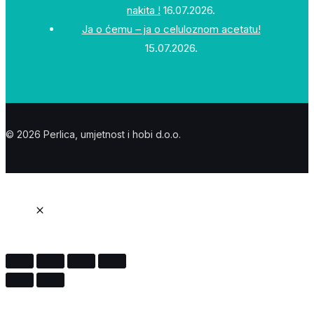
nakita !
16.07.2026.
Ja o ćemu – ja o celuloznom acetatu!
15.07.2026.
© 2026 Perlica, umjetnost i hobi d.o.o.