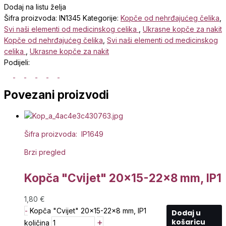
Dodaj na listu želja
Šifra proizvoda:
IN1345
Kategorije:
Kopče od nehrđajućeg čelika
,
Svi naši elementi od medicinskog celika
,
Ukrasne kopče za nakit
Kopče od nehrđajućeg čelika
,
Svi naši elementi od medicinskog
celika
,
Ukrasne kopče za nakit
Podijeli:
Povezani proizvodi
Šifra proizvoda: IP1649
Brzi pregled
Kopča "Cvijet" 20×15-22×8 mm, IP1
1,80
€
-
Kopča "Cvijet" 20x15-22x8 mm, IP1
Dodaj u
+
košaricu
količina