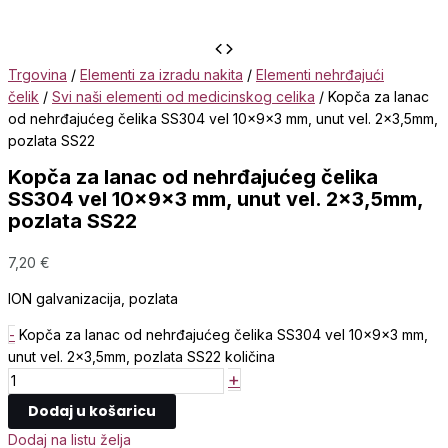
Trgovina
/
Elementi za izradu nakita
/
Elementi nehrđajući
čelik
/
Svi naši elementi od medicinskog celika
/ Kopča za lanac
od nehrđajućeg čelika SS304 vel 10x9x3 mm, unut vel. 2×3,5mm,
pozlata SS22
Kopča za lanac od nehrđajućeg čelika
SS304 vel 10x9x3 mm, unut vel. 2×3,5mm,
pozlata SS22
7,20
€
ION galvanizacija, pozlata
-
Kopča za lanac od nehrđajućeg čelika SS304 vel 10x9x3 mm,
unut vel. 2x3,5mm, pozlata SS22 količina
+
Dodaj u košaricu
Dodaj na listu želja