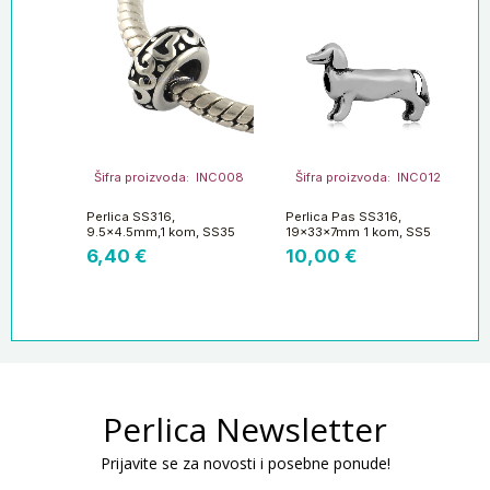
Šifra proizvoda: INC008
Šifra proizvoda: INC012
Perlica SS316,
Perlica Pas SS316,
9.5×4.5mm,1 kom, SS35
19x33x7mm 1 kom, SS5
6,40
€
10,00
€
Perlica Newsletter
Prijavite se za novosti i posebne ponude!