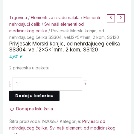
Trgovina
/
Elementi za izradu nakita
/
Elementi
nehrđajući čelik
/
Svi naši elementi od
medicinskog celika
/ Privjesak Morski konjic, od
nehrđajućeg čelika SS304, vel.12x5x1mm, 2 kom, SS120
Privjesak Morski konjic, od nehrđajućeg čelika
SS304, vel.12x5x1mm, 2 kom, SS120
4,60
€
2 privjeska u paketu
+
-
Dodaj u košaricu
Dodaj na listu želja
Šifra proizvoda:
IN20587
Kategorije:
Privjesci od
nehrđajućeg čelika
,
Svi naši elementi od medicinskog