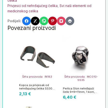
celika
Privjesci od nehrđajućeg čelika
,
Svi naši elementi od
medicinskog celika
Podijeli:
Povezani proizvodi
Šifra proizvoda: IN183
Šifra proizvoda: INC010-
SS35
Kopca za privjesak od
nehrđajućeg čelika SS304
Perlica Slon nehrđajući
vel. 10x7x5mm, 4 kom
čelik 9x9x11mm, 1 kom,
2,13
€
,SS1
boja:inox SS304
6,40
€