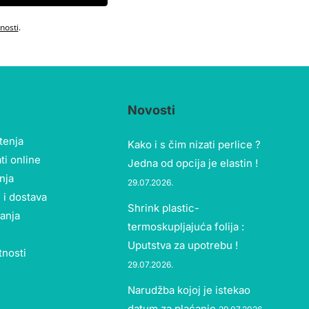
tnosti
.
Novosti
štenja
Kako i s čim nizati perlice ?
ti online
Jedna od opcija je elastin !
nja
29.07.2026.
 i dostava
Shrink plastic-
tanja
termoskupljajuća folija :
Uputstva za upotrebu !
tnosti
29.07.2026.
Narudžba kojoj je istekao
datum za plaćanje