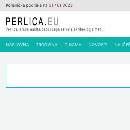
Skip
Korisnička podrška na
01 461 8023
to
content
NASLOVNA
TRGOVINA
O NAMA
NOVOSTI
NAJČEŠ