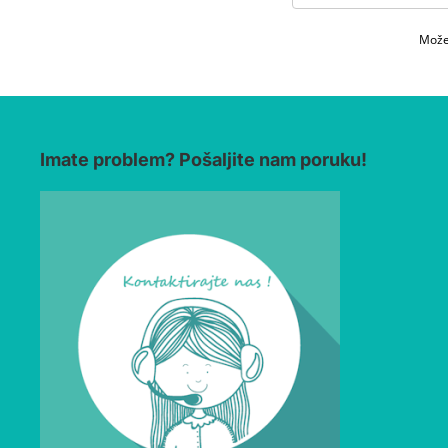
Možet
Imate problem? Pošaljite nam poruku!