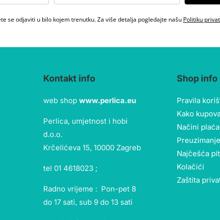
e se odjaviti u bilo kojem trenutku. Za više detalja pogledajte našu
Politiku priva
Kontakt info
Shop info
web shop
www.perlica.eu
Pravila kori
Kako kupova
Perlica, umjetnost i hobi
Načini plaća
d.o.o.
Preuzimanje
Krčelićeva 15, 10000 Zagreb
Najčešća pi
Kolačići
tel 01 4618023 ;
Zaštita priva
Radno vrijeme : Pon-pet 8
do 17 sati, sub 9 do 13 sati