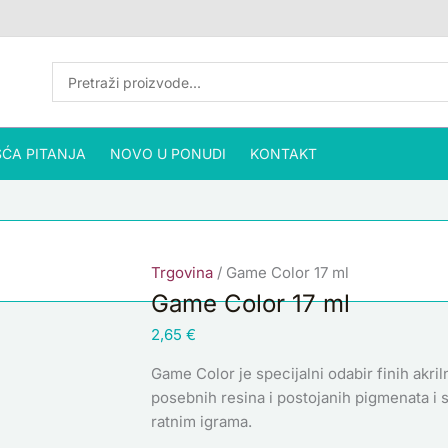
Game
Color
17
ml
količina
ĆA PITANJA
NOVO U PONUDI
KONTAKT
Trgovina
/ Game Color 17 ml
Game Color 17 ml
2,65
€
Game Color je specijalni odabir finih akril
posebnih resina i postojanih pigmenata i sl
ratnim igrama.